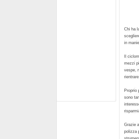
Chi ha l
sceglier
in manie
Il ciclo
mezzi pi
vespe, m
rientrar
Proprio 
sono tan
interess
risparmi
Grazie a
polizza 
strument