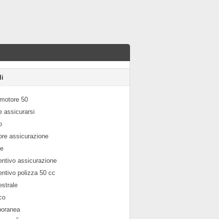
li
omotore 50
 assicurarsi
o
ore assicurazione
ne
entivo assicurazione
ntivo polizza 50 cc
strale
co
oranea