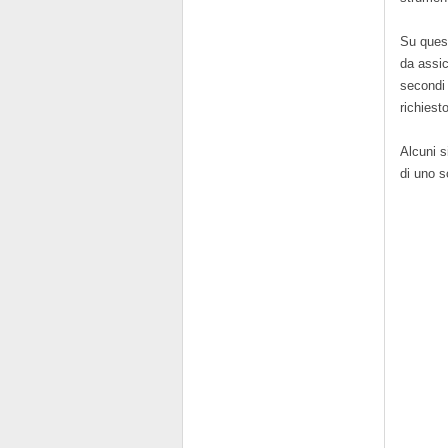
Su quest
da assic
secondi 
richiest
Alcuni s
di uno s