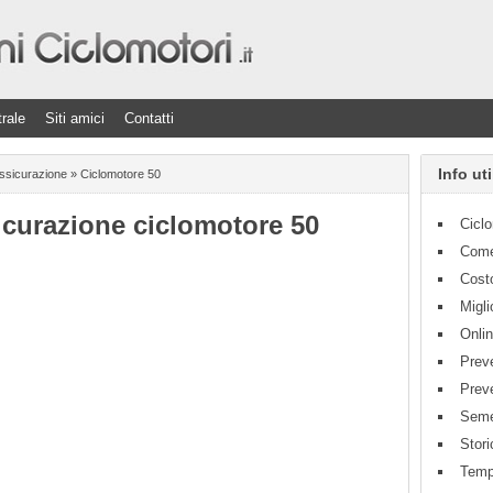
rale
Siti amici
Contatti
Info uti
ssicurazione
» Ciclomotore 50
icurazione ciclomotore 50
Cicl
Come
Cost
Migli
Onli
Prev
Preve
Seme
Stori
Temp