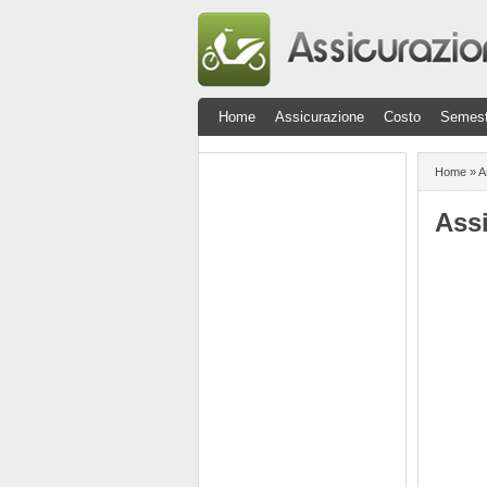
Home
Assicurazione
Costo
Semest
Home
»
A
Ass