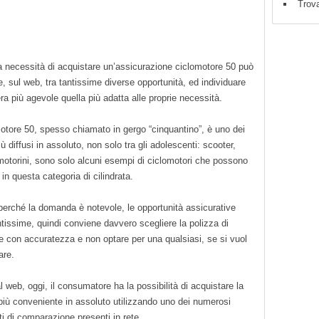
Trova
a necessità di acquistare un’assicurazione ciclomotore 50 può
e, sul web, tra tantissime diverse opportunità, ed individuare
ra più agevole quella più adatta alle proprie necessità.
motore 50, spesso chiamato in gergo “cinquantino”, è uno dei
ù diffusi in assoluto, non solo tra gli adolescenti: scooter,
otorini, sono solo alcuni esempi di ciclomotori che possono
e in questa categoria di cilindrata.
perché la domanda è notevole, le opportunità assicurative
tissime, quindi conviene davvero scegliere la polizza di
e con accuratezza e non optare per una qualsiasi, se si vuol
are.
l web, oggi, il consumatore ha la possibilità di acquistare la
più conveniente in assoluto utilizzando uno dei numerosi
i di comparazione presenti in rete.